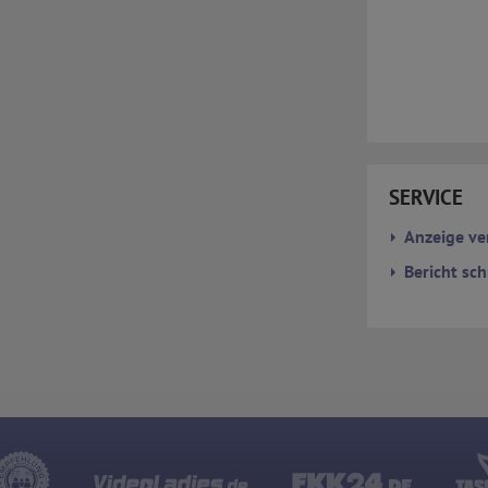
gekürzt. Die von dem Browser des Nutzers übermittelte IP-Adresse
wird nicht mit anderen Daten von Google zusammengeführt.
Erhobene Informationen zum Besucherverhalten sind folgende:
Herkunft (Land und Stadt)
Sprache
Betriebssystem
Gerät (PC, Tablet-PC oder Smartphone)
Browser und alle verwendeten Add-ons
Auflösung des Computers
Besucherquelle (Facebook, Suchmaschine oder verweisende
Webseite)
SERVICE
Welche Dateien wurden heruntergeladen?
Welche Videos angeschaut?
Anzeige ve
Wurden Werbebanner angeklickt?
Wohin ging der Besucher? Klickte er auf weitere Seiten des Portals
Bericht sch
oder hat er sie komplett verlassen?
Wie lange blieb der Besucher?
Ort der Verarbeitung:
Europäische Union & USA
Hotjar
Wir nutzen Hotjar als Webanalysedient. Es wird verwendet, um Daten
über das Benutzerverhalten zu sammeln. Hotjar kann auch im
Rahmen von Umfragen und Feedbackfunktionen, die auf unserer
Website eingebunden sind, von Ihnen bereitgestellte Informationen
verarbeiten.