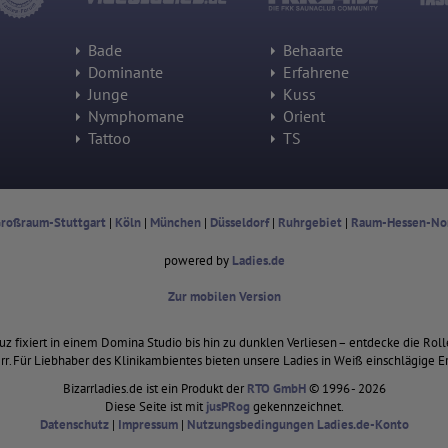
Herausgeber:
Hotjar Limited, Malta
Bade
Behaarte
Dominante
Erfahrene
Erhobene Daten:
Datum und Uhrzeit des Besuchs
Junge
Kuss
Gerätetyp
Nymphomane
Orient
Geografischer Standort
IP-Adresse
Tattoo
TS
Mausbewegungen
Besuchte Seiten
Referrer URL
Bildschirmauflösung
Eindeutige Gerätekennung
roßraum-Stuttgart
|
Köln
|
München
|
Düsseldorf
|
Ruhrgebiet
|
Raum-Hessen-No
Sprachinformationen
Gerätebestriebssystem
powered by
Ladies.de
Browser-Typ
Klicks
Domain-Name
Zur mobilen Version
Eindeutige Benutzerkennung
Antworten auf Umfragen
euz fixiert in einem Domina Studio bis hin zu dunklen Verliesen – entdecke die Roll
Ort der Verarbeitung:
rr. Für Liebhaber des Klinikambientes bieten unsere Ladies in Weiß einschlägige Er
Europäische Union
Bizarrladies.de ist ein Produkt der
RTO GmbH
© 1996 - 2026
Rechtliche Grundlage der Verarbeitung
Diese Seite ist mit
jusPRog
gekennzeichnet.
Art. 6 Abs. 1 S. 1 lit. a DSGVO
Datenschutz
|
Impressum
|
Nutzungsbedingungen Ladies.de-Konto