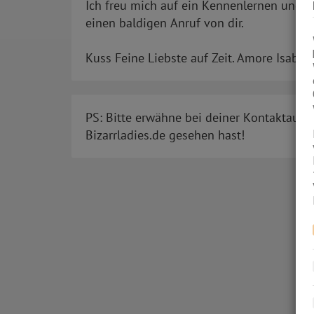
Ich freu mich auf ein Kennenlernen und h
einen baldigen Anruf von dir.
Kuss Feine Liebste auf Zeit. Amore Isabel.
PS: Bitte erwähne bei deiner Kontaktaufn
Bizarrladies.de gesehen hast!