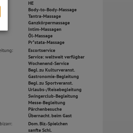
HE
Body-to-Body-Massage
Tantra-Massage
Ganzkörpermassage
Intim-Massagen
s
Öl-Massage
Pr*stata-Massage
eitung:
Escortservice
Service: weltweit verfügbar
Wochenend-Service
Begl. zu Kulturveranst.
Gastronomie-Begleitung
Begl. zu Sportveranst.
Urlaubs-/Reisebegleitung
Swingerclub-Begleitung
Messe-Begleitung
Pärchenbesuche
Übernacht. beim Gast
bizarr:
Dom. Biz.-Spielchen
sanfte Schl.