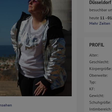
Düsseldorf
besuchbar u
heute
11 - 0
Mehr Zeiten
PROFIL
Alter:
Geschlecht:
Körpergröße:
Oberweite:
Typ:
KF:
Gewicht:
Schuhgröße:
ansehen
Intimbereich: