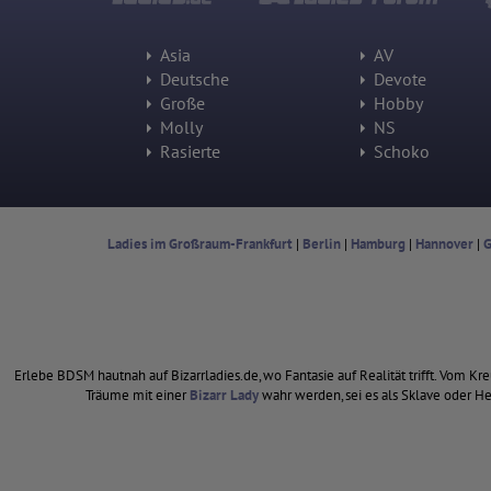
Asia
AV
Deutsche
Devote
Große
Hobby
Molly
NS
Rasierte
Schoko
Ladies im Großraum-Frankfurt
|
Berlin
|
Hamburg
|
Hannover
|
G
Erlebe BDSM hautnah auf Bizarrladies.de, wo Fantasie auf Realität trifft. Vom Kr
Träume mit einer
Bizarr Lady
wahr werden, sei es als Sklave oder He