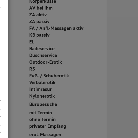
Körperküsse
AV bei Ihm
ZA aktiv
ZA passiv
FA / An*l-Massagen aktiv
KB passiv
EL
Badeservice
Duschservice
Outdoor-Erotik
RS
Fuß- / Schuherotik
Verbalerotik
Intimrasur
Nylonerotik
Bürobesuche
mit Termin
ohne Termin
privater Empfang
erot. Massagen