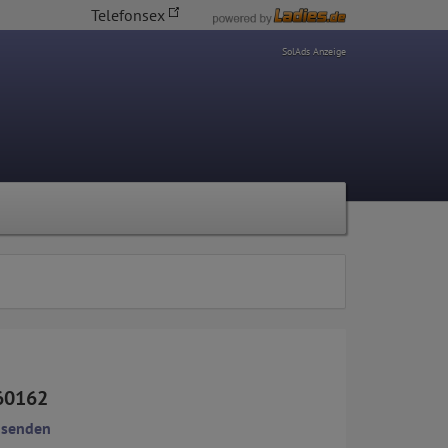
Telefonsex
SolAds Anzeige
60162
 senden