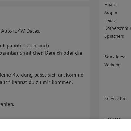
Haare:
Augen:
Haut:
Körperschmu
 Auto+LKW Dates.
Sprachen:
 Entspannten aber auch
pannten Sinnlichen Bereich oder die
Sonstiges:
Verkehr:
Meine Kleidung passt sich an. Komme
h auch kannst du zu mir kommen.
Service für:
zahlen.
Service:
ttoo am Po.