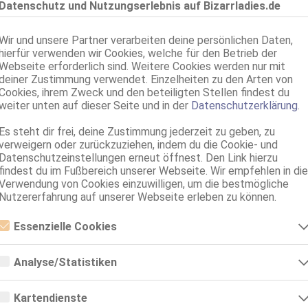
offe auf
Datenschutz und Nutzungserlebnis auf Bizarrladies.de
Wir und unsere Partner verarbeiten deine persönlichen Daten,
hierfür verwenden wir Cookies, welche für den Betrieb der
Webseite erforderlich sind. Weitere Cookies werden nur mit
deiner Zustimmung verwendet. Einzelheiten zu den Arten von
Cookies, ihrem Zweck und den beteiligten Stellen findest du
weiter unten auf dieser Seite und in der
Datenschutzerklärung
.
ahme, dass du die Anzeige auf
Es steht dir frei, deine Zustimmung jederzeit zu geben, zu
verweigern oder zurückzuziehen, indem du die Cookie- und
Datenschutzeinstellungen erneut öffnest. Den Link hierzu
findest du im Fußbereich unserer Webseite. Wir empfehlen in die
Verwendung von Cookies einzuwilligen, um die bestmögliche
Nutzererfahrung auf unserer Webseite erleben zu können.
Essenzielle Cookies
Treffen:
Essenzielle Cookies sind alle notwendigen Cookies, die für den Betrieb
Termin:
der Webseite notwendig sind, indem Grundfunktionen ermöglicht
Analyse/Statistiken
werden. Die Webseite kann ohne diese Cookies nicht richtig
funktionieren.
Analyse- bzw. Statistikcookies sind Cookies, die der Analyse der
Webseiten-Nutzung und der Erstellung von anonymisierten
Kartendienste
Massagen:
Zugriffsstatistiken dienen. Sie helfen den Webseiten-Besitzern zu