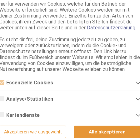
hierfür verwenden wir Cookies, welche für den Betrieb der
Service für:
Webseite erforderlich sind. Weitere Cookies werden nur mit
Service:
deiner Zustimmung verwendet. Einzelheiten zu den Arten von
Cookies, ihrem Zweck und den beteiligten Stellen findest du
weiter unten auf dieser Seite und in der
Datenschutzerklärung
.
Es steht dir frei, deine Zustimmung jederzeit zu geben, zu
verweigern oder zurückzuziehen, indem du die Cookie- und
Datenschutzeinstellungen erneut öffnest. Den Link hierzu
findest du im Fußbereich unserer Webseite. Wir empfehlen in die
Verwendung von Cookies einzuwilligen, um die bestmögliche
Nutzererfahrung auf unserer Webseite erleben zu können.
Essenzielle Cookies
Essenzielle Cookies sind alle notwendigen Cookies, die für den Betrieb
der Webseite notwendig sind, indem Grundfunktionen ermöglicht
Analyse/Statistiken
werden. Die Webseite kann ohne diese Cookies nicht richtig
funktionieren.
Analyse- bzw. Statistikcookies sind Cookies, die der Analyse der
Webseiten-Nutzung und der Erstellung von anonymisierten
Kartendienste
Zugriffsstatistiken dienen. Sie helfen den Webseiten-Besitzern zu
verstehen, wie Besucher mit Webseiten interagieren, indem
Google Maps
Informationen anonym gesammelt und gemeldet werden.
Akzeptieren wie ausgewählt
Alle akzeptieren
Wenn Sie Google Maps auf unserer Webseite nutzen, können
Google Analytics
Informationen über Ihre Benutzung dieser Seite sowie Ihre IP-Adresse