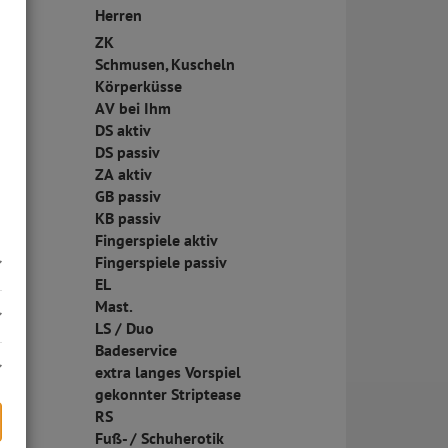
Herren
ZK
Schmusen, Kuscheln
Körperküsse
AV bei Ihm
DS aktiv
DS passiv
ZA aktiv
GB passiv
KB passiv
Fingerspiele aktiv
Fingerspiele passiv
EL
Mast.
LS / Duo
Badeservice
extra langes Vorspiel
gekonnter Striptease
RS
Fuß- / Schuherotik