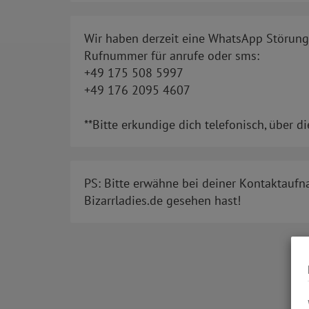
Wir haben derzeit eine WhatsApp Störung,
Rufnummer für anrufe oder sms:
+49 175 508 5997
+49 176 2095 4607
**Bitte erkundige dich telefonisch, über 
PS: Bitte erwähne bei deiner Kontaktaufn
Bizarrladies.de gesehen hast!