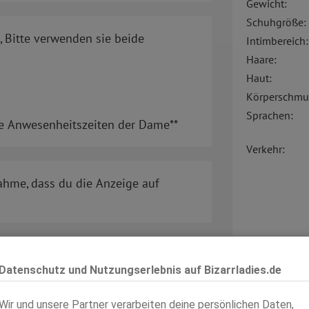
Gewicht:
Schuhgröße:
 Bitte verwenden sie beide
Intimbereich:
Haare:
Haut:
Körperschmu
Sprachen:
die Anwesenheitszeiten der Dame**
Verkehr:
ahme, dass du die Anzeige auf
Datenschutz und Nutzungserlebnis auf Bizarrladies.de
Wir und unsere Partner verarbeiten deine persönlichen Daten,