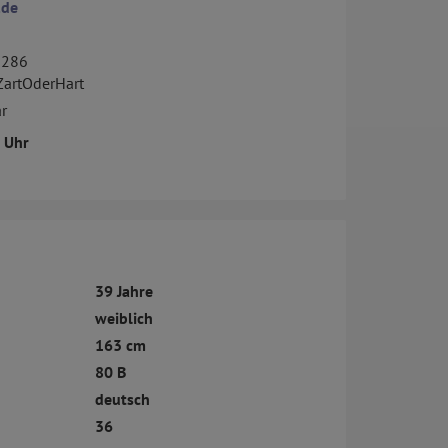
.de
. 286
ZartOderHart
r
2 Uhr
39 Jahre
weiblich
163 cm
80 B
deutsch
36