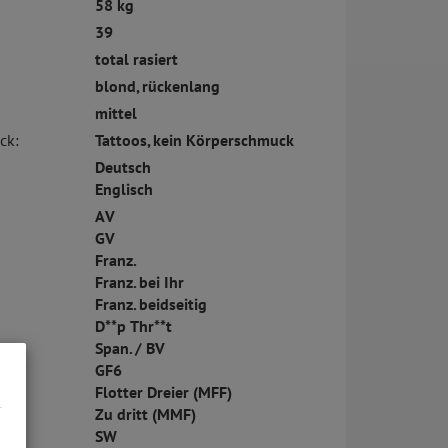
58 kg
39
total rasiert
blond, rückenlang
mittel
ck:
Tattoos, kein Körperschmuck
Deutsch
Englisch
AV
GV
Franz.
Franz. bei Ihr
Franz. beidseitig
D**p Thr**t
Span. / BV
GF6
Flotter Dreier (MFF)
Zu dritt (MMF)
SW