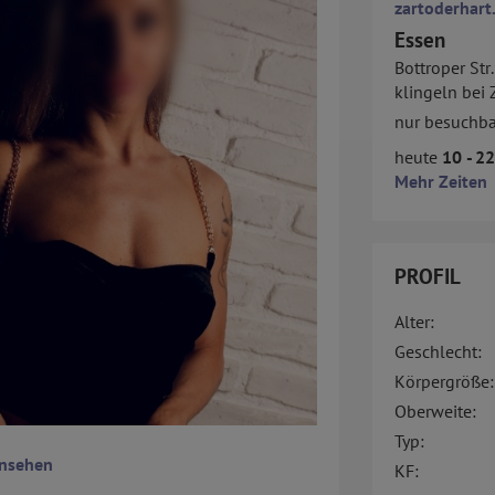
zartoderhart
Essen
Bottroper Str
klingeln bei 
nur besuchba
heute
10 - 2
Mehr Zeiten
PROFIL
Alter:
Geschlecht:
Körpergröße:
Oberweite:
Typ:
ansehen
KF: